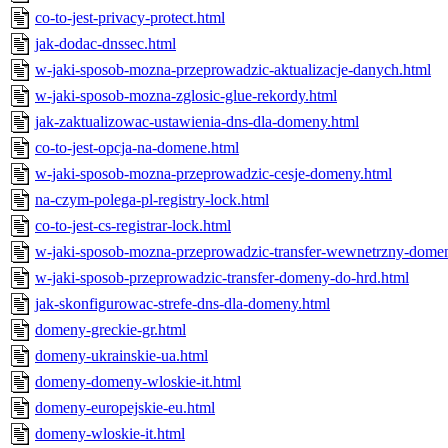
co-to-jest-privacy-protect.html
jak-dodac-dnssec.html
w-jaki-sposob-mozna-przeprowadzic-aktualizacje-danych.html
w-jaki-sposob-mozna-zglosic-glue-rekordy.html
jak-zaktualizowac-ustawienia-dns-dla-domeny.html
co-to-jest-opcja-na-domene.html
w-jaki-sposob-mozna-przeprowadzic-cesje-domeny.html
na-czym-polega-pl-registry-lock.html
co-to-jest-cs-registrar-lock.html
w-jaki-sposob-mozna-przeprowadzic-transfer-wewnetrzny-dome
w-jaki-sposob-przeprowadzic-transfer-domeny-do-hrd.html
jak-skonfigurowac-strefe-dns-dla-domeny.html
domeny-greckie-gr.html
domeny-ukrainskie-ua.html
domeny-domeny-wloskie-it.html
domeny-europejskie-eu.html
domeny-wloskie-it.html