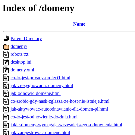
Index of /domeny
Name
Parent Directory
domeny/
robots.txt
desktop.ini
domeny.xml
co-to-jest-privacy-protect1.html
jak-zrezygnowac-z-domeny.html
jak-odnowic-domene.html
co-zrobic-gdy-nask-zglasza-ze-host-nie-istnieje.html
jak-aktywowac-autoodnawianie-dla-domen-pl.html
co-to-jest-odnowienie-do-dnia.html
jakie-domeny-wymagaja-wczesniejszego-odnowienia.html
jak-zarejestrowac-domene.html